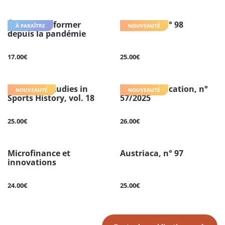
Éduquer et former
Austriaca, n° 98
À PARAÎTRE
NOUVEAUTÉ
depuis la pandémie
17.00€
25.00€
European Studies in
Penser l'éducation, n°
NOUVEAUTÉ
NOUVEAUTÉ
Sports History, vol. 18
57/2025
25.00€
26.00€
Microfinance et
Austriaca, n° 97
innovations
24.00€
25.00€