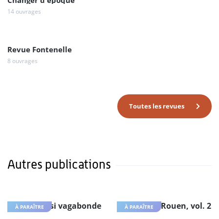
Changer d'époque
14 ouvrages
Revue Fontenelle
8 ouvrages
Toutes les revues
Autres publications
Une allure si vagabonde
Histoire de Rouen, vol. 2
À PARAÎTRE
À PARAÎTRE