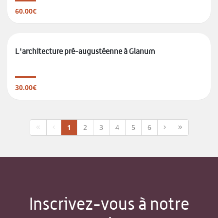
60.00€
L'architecture pré-augustéenne à Glanum
30.00€
1
2
3
4
5
6
Inscrivez-vous à notre