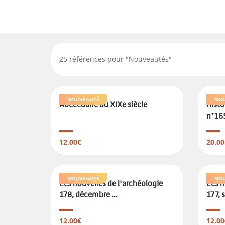
25
références pour "
Nouveautés
"
NOUVEAUTÉ
NOU
Abécédaire du XIXe siècle
Histo
n°16
12.00€
20.00
NOUVEAUTÉ
NOU
Les nouvelles de l'archéologie
Les n
178, décembre ...
177, 
12.00€
12.00