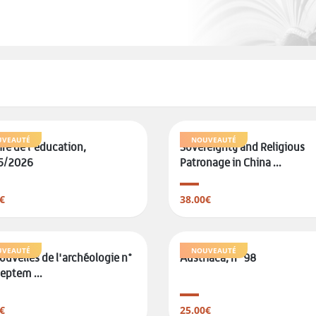
VEAUTÉ
NOUVEAUTÉ
ire de l'éducation,
Sovereignty and Religious
5/2026
Patronage in China ...
€
38.00€
VEAUTÉ
NOUVEAUTÉ
ouvelles de l'archéologie n°
Austriaca, n° 98
septem ...
€
25.00€