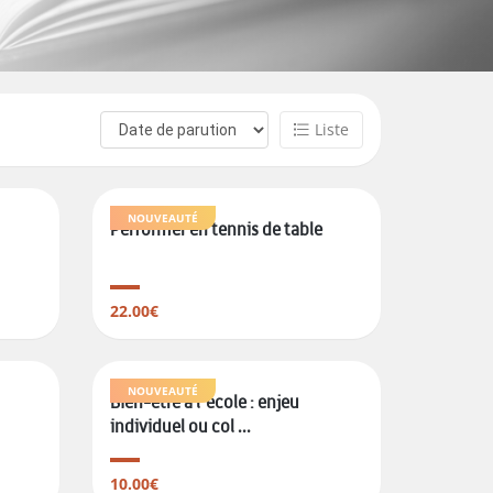
Liste
NOUVEAUTÉ
Performer en tennis de table
22.00€
NOUVEAUTÉ
Bien-être à l'école : enjeu
individuel ou col ...
10.00€