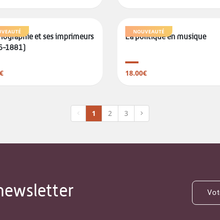
VEAUTÉ
NOUVEAUTÉ
thographie et ses imprimeurs
La politique en musique
6-1881)
€
18.00€
1
2
3
newsletter