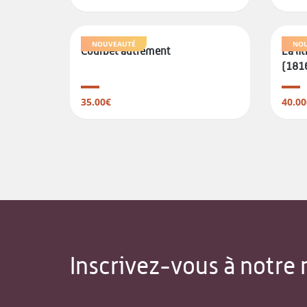
NOUVEAUTÉ
NOU
Courbet autrement
La li
(181
35.00€
40.00
Inscrivez-vous à notre 