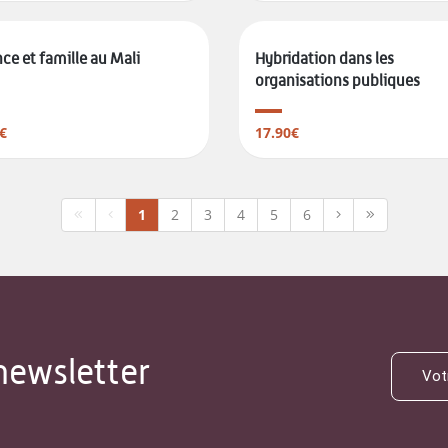
ce et famille au Mali
Hybridation dans les
organisations publiques
€
17.90€
1
2
3
4
5
6
newsletter