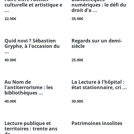
culturelle et artistique e
numériques : le défi du
...
droit d'a ...
22.00€
35.00€
Quid novi ? Sébastien
Regards sur un demi-
Gryphe, à l'occasion du
siècle
...
40.00€
25.00€
Au Nom de
La Lecture à l'hôpital :
l'antiterrorisme : les
état stationnaire, cri ...
bibliothèques ...
40.00€
30.00€
Lecture publique et
Patrimoines insolites
territoires : trente ans