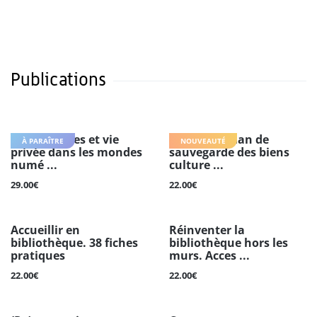
Publications
Adolescences et vie
Rédiger le plan de
À PARAÎTRE
NOUVEAUTÉ
privée dans les mondes
sauvegarde des biens
numé ...
culture ...
29.00€
22.00€
Accueillir en
Réinventer la
bibliothèque. 38 fiches
bibliothèque hors les
pratiques
murs. Acces ...
22.00€
22.00€