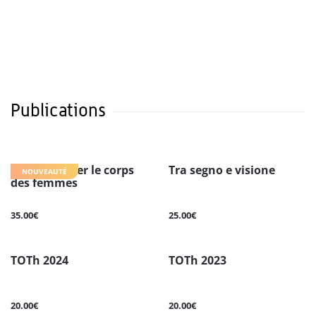
Publications
Voir et penser le corps
Tra segno e visione
NOUVEAUTÉ
des femmes
35.00€
25.00€
TOTh 2024
TOTh 2023
20.00€
20.00€