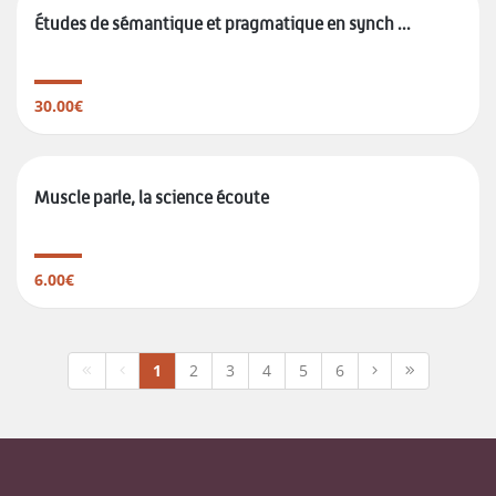
Études de sémantique et pragmatique en synch ...
30.00€
Muscle parle, la science écoute
6.00€
1
2
3
4
5
6