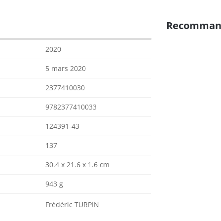
Recomman
2020
5 mars 2020
2377410030
9782377410033
124391-43
137
30.4 x 21.6 x 1.6 cm
943 g
Frédéric TURPIN