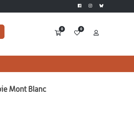
0
0
voie Mont Blanc