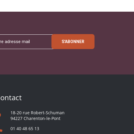
S'ABONNER
ontact
18-20 rue Robert-Schuman
94227 Charenton-le-Pont
01 40 48 65 13