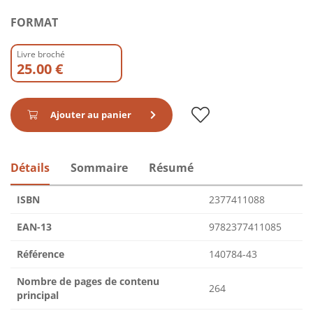
FORMAT
Livre broché
25.00 €
Ajouter au panier
Détails
Sommaire
Résumé
ISBN
2377411088
EAN-13
9782377411085
Référence
140784-43
Nombre de pages de contenu
264
principal