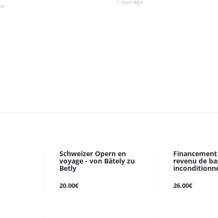
1 ouvrage
es
Schweizer Opern en
Financement
voyage - von Bätely zu
revenu de ba
Betly
inconditionn
20.00€
26.00€