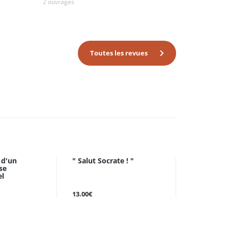
2 ouvrages
Toutes les revues
 d'un
" Salut Socrate ! "
se
el
13.00€