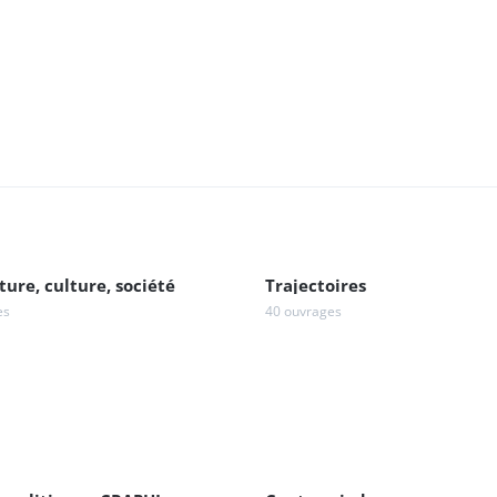
ture, culture, société
Trajectoires
es
40 ouvrages