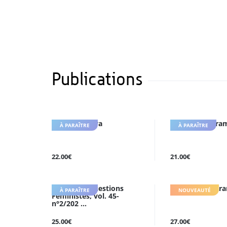
Publications
Tant que ça va
Les Voix du tra
À PARAÎTRE
À PARAÎTRE
22.00€
21.00€
Nouvelles Questions
Afficher les étr
À PARAÎTRE
NOUVEAUTÉ
Féministes, vol. 45-
n°2/202 ...
25.00€
27.00€