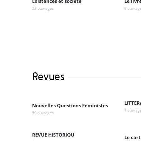
Existences et société
Le livr
23 ouvrages
9 ouvrag
Revues
LITTER
Nouvelles Questions Féministes
1 ouvrag
59 ouvrages
REVUE HISTORIQU
Le cart