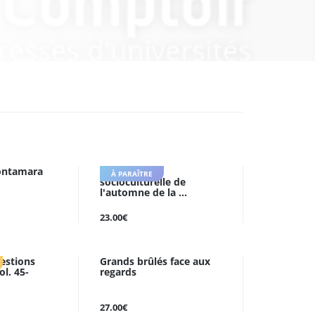
 Fontamara
Psychologie
À PARAÎTRE
socioculturelle de
l'automne de la ...
23.00€
estions
Grands brûlés face aux
ol. 45-
regards
27.00€