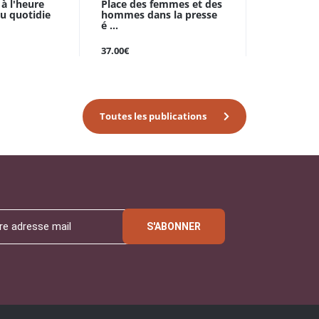
à l'heure
Place des femmes et des
au quotidie
hommes dans la presse
é ...
37.00€
Toutes les publications
S'ABONNER