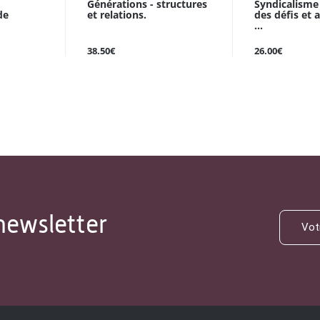
Générations - structures
Syndicalisme 
de
et relations.
des défis et 
...
38.50€
26.00€
newsletter