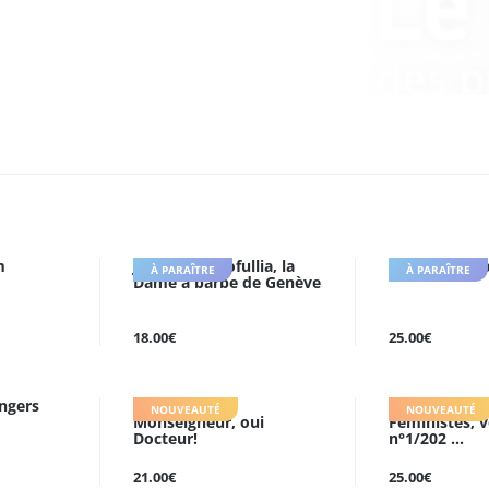
m
Joséphine Clofullia, la
Et il écrivit
À PARAÎTRE
À PARAÎTRE
Dame à barbe de Genève
18.00€
25.00€
angers
Oui Chéri, oui
Nouvelles Qu
NOUVEAUTÉ
NOUVEAUTÉ
Monseigneur, oui
Féministes, v
Docteur!
n°1/202 ...
21.00€
25.00€