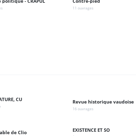
e politique - CRAPUL
Contre-pied
es
11 ouvrages
ATURE, CU
Revue historique vaudoise
e
16 ouvrages
EXISTENCE ET SO
able de Clio