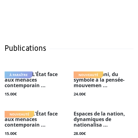
Publications
CRIMEN 7 : L'État face
Arnaud Villani, du
À PARAÎTRE
NOUVEAUTÉ
aux menaces
symbole à la pensée-
contemporain ...
mouvemen ...
15.00€
24.00€
CRIMEN 6 : L'État face
Espaces de la nation,
NOUVEAUTÉ
aux menaces
dynamiques de
contemporain ...
nationalisa ...
15.00€
28.00€