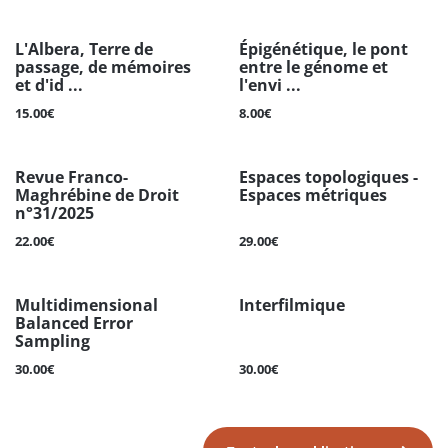
L'Albera, Terre de
Épigénétique, le pont
passage, de mémoires
entre le génome et
et d'id ...
l'envi ...
15.00€
8.00€
Revue Franco-
Espaces topologiques -
Maghrébine de Droit
Espaces métriques
n°31/2025
22.00€
29.00€
Multidimensional
Interfilmique
Balanced Error
Sampling
30.00€
30.00€