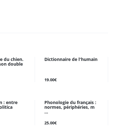
e du chien.
Dictionnaire de l'humain
son double
19.00€
 : entre
Phonologie du français :
olitica
normes, périphéries, m
...
25.00€