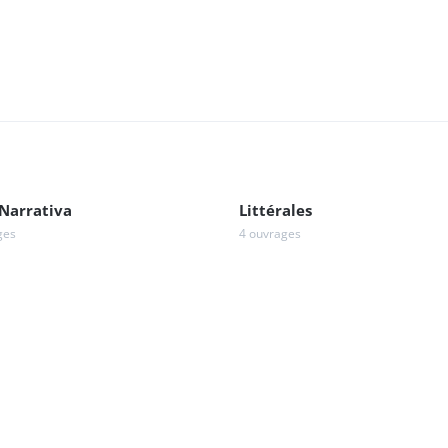
Narrativa
Littérales
ges
4 ouvrages