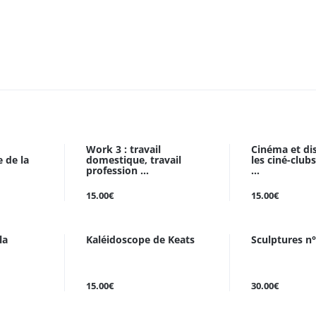
Work 3 : travail
Cinéma et dis
 de la
domestique, travail
les ciné-club
profession ...
...
15.00€
15.00€
la
Kaléidoscope de Keats
Sculptures n
15.00€
30.00€