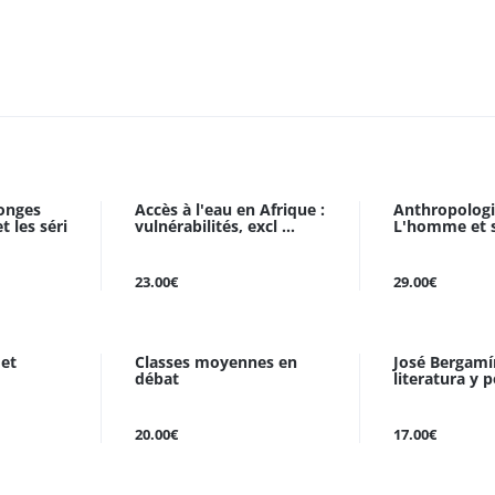
onges
Accès à l'eau en Afrique :
Anthropologi
t les séri
vulnérabilités, excl ...
L'homme et 
23.00€
29.00€
 et
Classes moyennes en
José Bergamín
débat
literatura y p
20.00€
17.00€