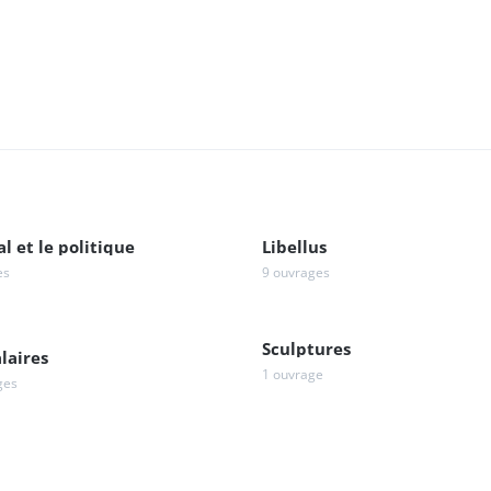
al et le politique
Libellus
es
9 ouvrages
Sculptures
laires
1 ouvrage
ges