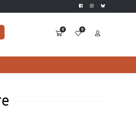
0
0
re