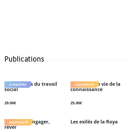
Publications
Matérialités du travail
Une seconde vie de la
À PARAÎTRE
NOUVEAUTÉ
social
connaissance
29.00€
25.00€
Résister, s'engager,
Les exilés de la Roya
NOUVEAUTÉ
rêver