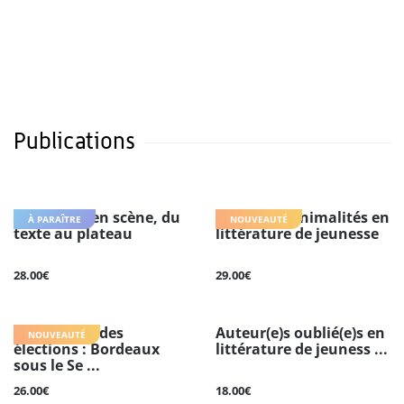
Publications
Hybridités en scène, du
Nouvelles animalités en
À PARAÎTRE
NOUVEAUTÉ
texte au plateau
littérature de jeunesse
28.00€
29.00€
La fabrique des
Auteur(e)s oublié(e)s en
NOUVEAUTÉ
élections : Bordeaux
littérature de jeuness ...
sous le Se ...
26.00€
18.00€