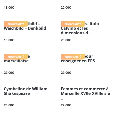
13.00€
20.00€
Berlin. Stadtbild –
Télescopages. Italo
NOUVEAUTÉ
NOUVEAUTÉ
Weichbild – Denkbild
Calvino et les
dimensions d ...
15.00€
20.00€
La mosaïque
Des leviers pour
NOUVEAUTÉ
NOUVEAUTÉ
marseillaise
enseigner en EPS
29.00€
29.00€
Cymbeline de William
Femmes et commerce à
Shakespeare
Marseille XVIIe-XVIIIe siè
...
20.00€
29.00€