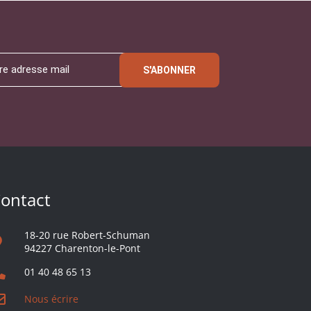
S'ABONNER
ontact
18-20 rue Robert-Schuman
94227 Charenton-le-Pont
01 40 48 65 13
Nous écrire