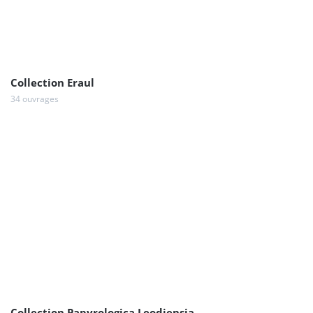
Collection Eraul
34 ouvrages
Collection Papyrologica Leodiensia