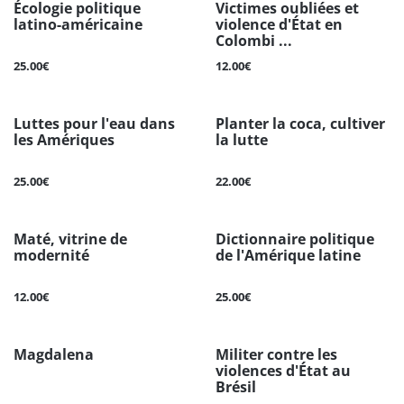
Écologie politique
Victimes oubliées et
latino-américaine
violence d'État en
Colombi ...
25.00€
12.00€
Luttes pour l'eau dans
Planter la coca, cultiver
les Amériques
la lutte
25.00€
22.00€
Maté, vitrine de
Dictionnaire politique
modernité
de l'Amérique latine
12.00€
25.00€
Magdalena
Militer contre les
violences d'État au
Brésil