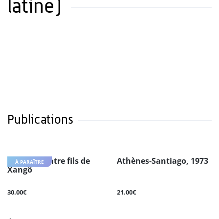
latine)
Publications
Dialogue entre fils de
Athènes-Santiago, 1973
À PARAÎTRE
Xangô
30.00€
21.00€