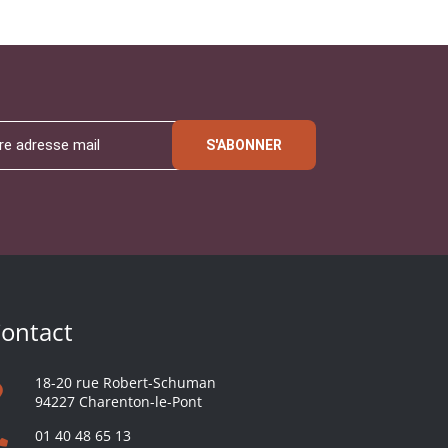
S'ABONNER
ontact
18-20 rue Robert-Schuman
94227 Charenton-le-Pont
01 40 48 65 13