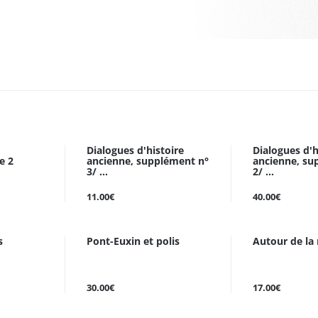
Dialogues d'histoire
Dialogues d'h
e 2
ancienne, supplément n°
ancienne, su
3/ ...
2/ ...
11.00€
40.00€
s
Pont-Euxin et polis
Autour de la
30.00€
17.00€