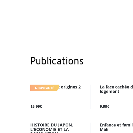
Publications
Trajectoires et origines 2
La face cachée 
NOUVEAUTÉ
logement
15.99€
9.99€
HISTOIRE DU JAPON.
Enfance et famil
L'ECONOMIE ET LA
Mali