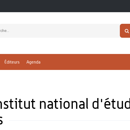
Éditeurs
Agenda
nstitut national d'étu
s