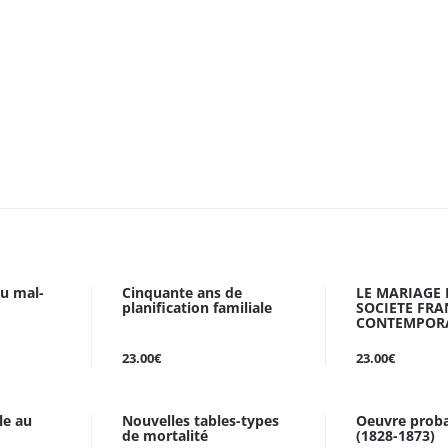
du mal-
Cinquante ans de
LE MARIAGE 
planification familiale
SOCIETE FRA
CONTEMPORA 
23.00€
23.00€
le au
Nouvelles tables-types
Oeuvre proba
de mortalité
(1828-1873)