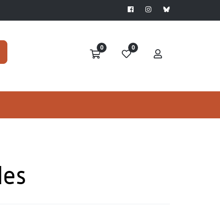
0
0
des