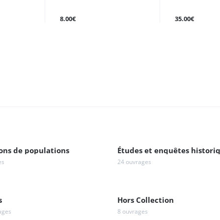
8.00€
35.00€
ons de populations
Études et enquêtes histori
es
24 ouvrages
s
Hors Collection
ages
8 ouvrages