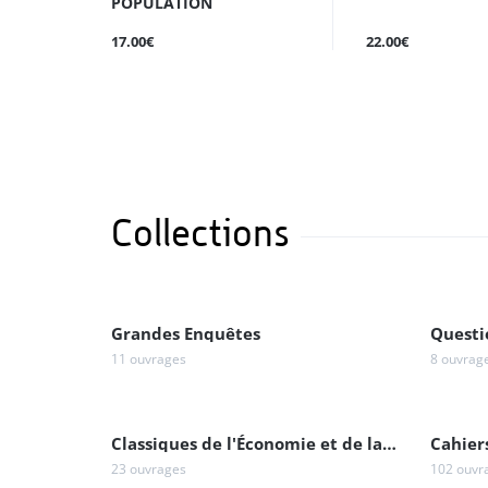
POPULATION
17.00€
22.00€
Collections
Grandes Enquêtes
Questi
11 ouvrages
8 ouvrag
Classiques de l'Économie et de la Population
Cahier
23 ouvrages
102 ouvr