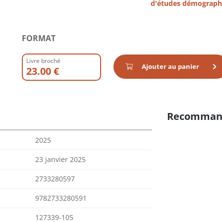
d'études démograph
FORMAT
Livre broché
Ajouter au panier
23.00 €
Recomman
2025
23 janvier 2025
2733280597
9782733280591
127339-105