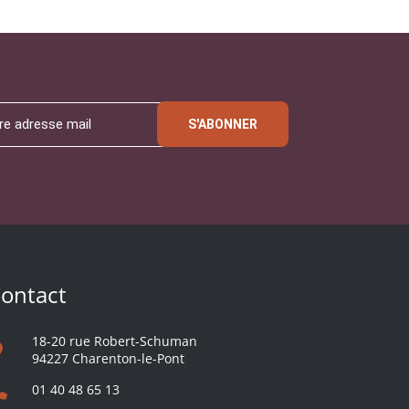
S'ABONNER
ontact
18-20 rue Robert-Schuman
94227 Charenton-le-Pont
01 40 48 65 13