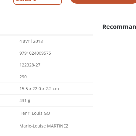
Recomman
4 avril 2018
9791024009575
122328-27
290
15.5 x 22.0 x 2.2 cm
431 g
Henri Louis GO
Marie-Louise MARTINEZ