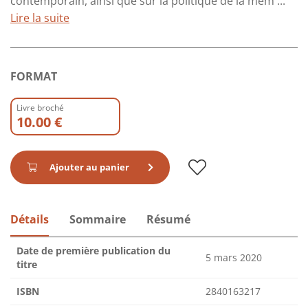
contemporain, ainsi que sur la politique de la mém ...
Lire la suite
FORMAT
Livre broché
10.00 €
Ajouter au panier
Détails
Sommaire
Résumé
Date de première publication du
5 mars 2020
titre
ISBN
2840163217