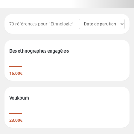
79
références pour "
Ethnologie
"
Des ethnographes engagé·e·s
15.00€
Voukoum
23.00€