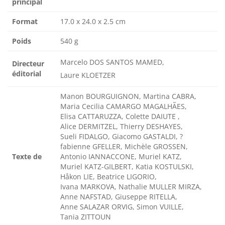
principal
Format
17.0 x 24.0 x 2.5 cm
Poids
540 g
Marcelo DOS SANTOS MAMED,
Directeur
éditorial
Laure KLOETZER
Manon BOURGUIGNON, Martina CABRA,
Maria Cecilia CAMARGO MAGALHÃES,
Elisa CATTARUZZA, Colette DAIUTE ,
Alice DERMITZEL, Thierry DESHAYES,
Sueli FIDALGO, Giacomo GASTALDI, ?
fabienne GFELLER, Michèle GROSSEN,
Texte de
Antonio IANNACCONE, Muriel KATZ,
Muriel KATZ-GILBERT, Katia KOSTULSKI,
Håkon LIE, Beatrice LIGORIO,
Ivana MARKOVA, Nathalie MULLER MIRZA,
Anne NAFSTAD, Giuseppe RITELLA,
Anne SALAZAR ORVIG, Simon VUILLE,
Tania ZITTOUN