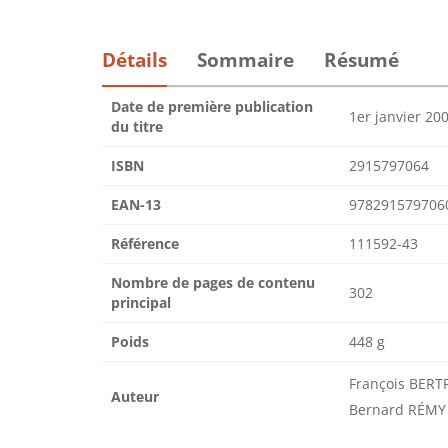
Détails
Sommaire
Résumé
Date de première publication
1er janvier 20
du titre
ISBN
2915797064
EAN-13
978291579706
Référence
111592-43
Nombre de pages de contenu
302
principal
Poids
448 g
François BERT
Auteur
Bernard RÉMY