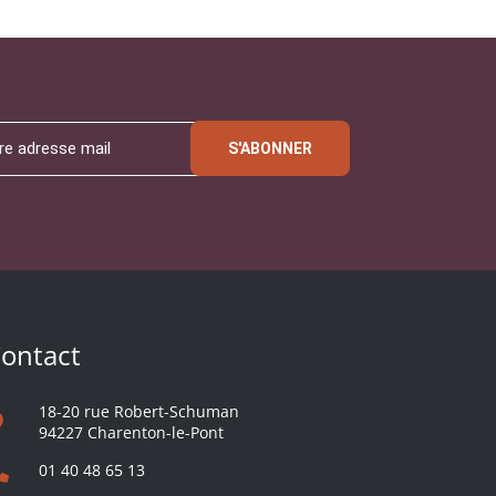
S'ABONNER
ontact
18-20 rue Robert-Schuman
94227 Charenton-le-Pont
01 40 48 65 13