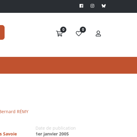
0
0
Bernard RÉMY
Date de publication
es Savoie
1er janvier 2005