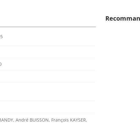
Recomman
05
0
RANDY, André BUISSON, François KAYSER,