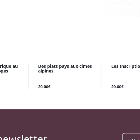
frique au
Des plats pays aux cimes
Les Inscripti
oges
alpines
20.00€
20.00€
newsletter