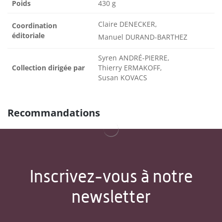
Poids
430 g
Claire DENECKER,
Coordination
éditoriale
Manuel DURAND-BARTHEZ
Syren ANDRÉ-PIERRE,
Collection dirigée par
Thierry ERMAKOFF,
Susan KOVACS
Recommandations
Inscrivez-vous à notre
newsletter