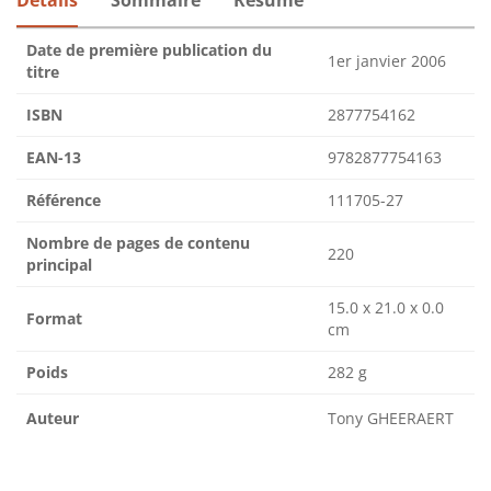
Date de première publication du
1er janvier 2006
titre
ISBN
2877754162
EAN-13
9782877754163
Référence
111705-27
Nombre de pages de contenu
220
principal
15.0 x 21.0 x 0.0
Format
cm
Poids
282 g
Auteur
Tony GHEERAERT