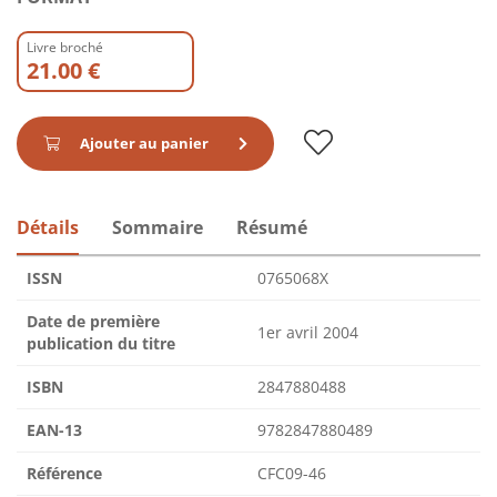
Livre broché
21.00 €
Ajouter au panier
Détails
Sommaire
Résumé
ISSN
0765068X
Date de première
1er avril 2004
publication du titre
ISBN
2847880488
EAN-13
9782847880489
Référence
CFC09-46