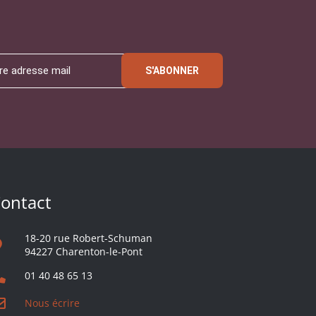
S'ABONNER
ontact
18-20 rue Robert-Schuman
94227 Charenton-le-Pont
01 40 48 65 13
Nous écrire