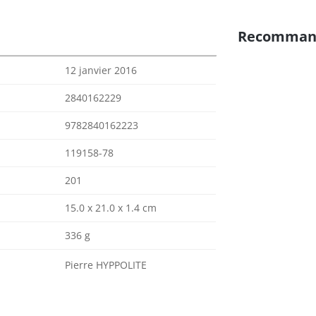
Recomman
12 janvier 2016
2840162229
9782840162223
119158-78
201
15.0 x 21.0 x 1.4 cm
336 g
Pierre HYPPOLITE