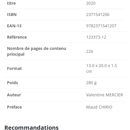
titre
2020
ISBN
2371541206
EAN-13
9782371541207
Référence
123373-12
Nombre de pages de contenu
226
principal
13.0 x 20.0 x 1.5
Format
cm
Poids
280 g
Auteur
Valentine MERCIER
Préface
Maud CHIRIO
Recommandations