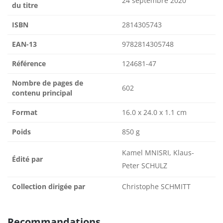
24 septembre 2020
du titre
ISBN
2814305743
EAN-13
9782814305748
Référence
124681-47
Nombre de pages de
602
contenu principal
Format
16.0 x 24.0 x 1.1 cm
Poids
850 g
Kamel MNISRI, Klaus-
Édité par
Peter SCHULZ
Collection dirigée par
Christophe SCHMITT
Recommandations