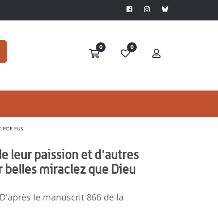
0
0
T POR EUS
de leur paission et d'autres
ur belles miraclez que Dieu
 D'après le manuscrit 866 de la