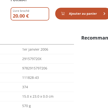
Livre broché
Ajouter au panier
20.00 €
Recomman
1er janvier 2006
291579720X
9782915797206
111828-43
374
15.0 x 23.0 x 0.0 cm
570 g