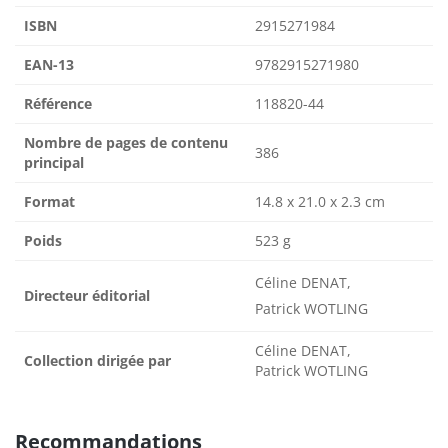
ISBN
2915271984
EAN-13
9782915271980
Référence
118820-44
Nombre de pages de contenu
386
principal
Format
14.8 x 21.0 x 2.3 cm
Poids
523 g
Céline DENAT,
Directeur éditorial
Patrick WOTLING
Céline DENAT,
Collection dirigée par
Patrick WOTLING
Recommandations