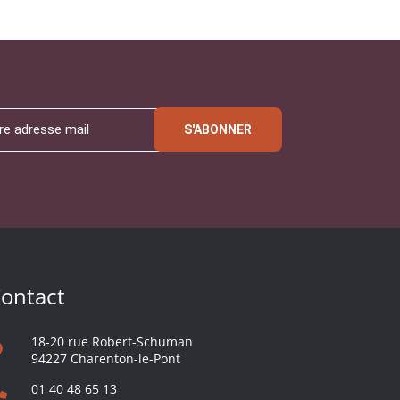
S'ABONNER
ontact
18-20 rue Robert-Schuman
94227 Charenton-le-Pont
01 40 48 65 13