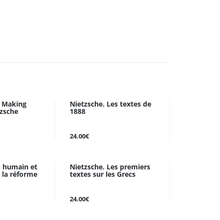
n Making
Nietzsche. Les textes de
tzsche
1888
24.00€
 humain et
Nietzsche. Les premiers
 la réforme
textes sur les Grecs
24.00€