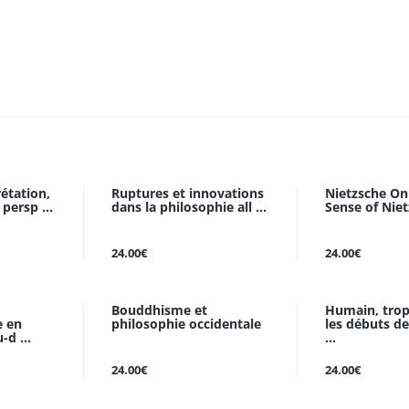
étation,
Ruptures et innovations
Nietzsche O
persp ...
dans la philosophie all ...
Sense of Nie
24.00€
24.00€
Bouddhisme et
Humain, trop
e en
philosophie occidentale
les débuts de
-d ...
...
24.00€
24.00€