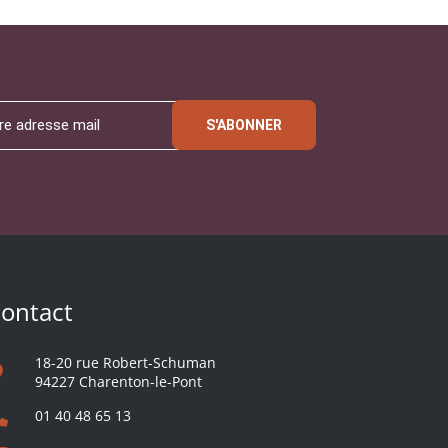
S'ABONNER
ontact
18-20 rue Robert-Schuman
94227 Charenton-le-Pont
01 40 48 65 13