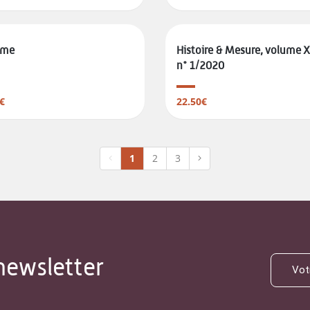
ome
Histoire & Mesure, volume 
n° 1/2020
€
22.50€
1
2
3
newsletter