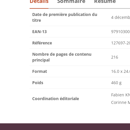
Détails
Sommaire
Résumé
Date de première publication du
4 décemb
titre
EAN-13
97910300
Référence
127697-2
Nombre de pages de contenu
216
principal
Format
16.0 x 24.
Poids
460 g
Fabien K
Coordination éditoriale
Corinne