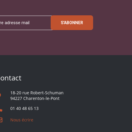
S'ABONNER
ontact
18-20 rue Robert-Schuman
94227 Charenton-le-Pont
01 40 48 65 13
Nous écrire