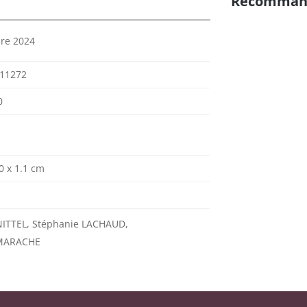
Recomman
re 2024
11272
0
0 x 1.1 cm
NITTEL, Stéphanie LACHAUD,
 MARACHE