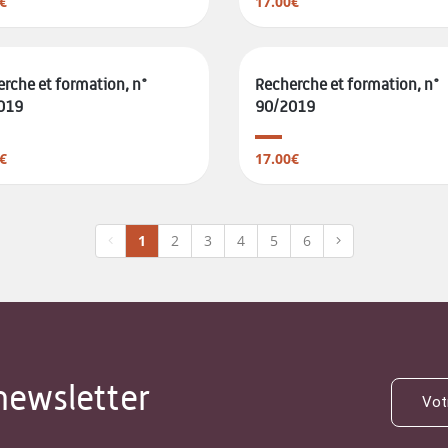
€
17.00€
rche et formation, n°
Recherche et formation, n°
019
90/2019
€
17.00€
1
2
3
4
5
6
newsletter