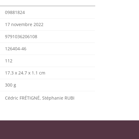
09881824
17 novembre 2022
9791036206108
126404-46
112
17.3 x 24.7 x 1.1 cm
300 g
Cédric FRÉTIGNÉ, Stéphanie RUBI