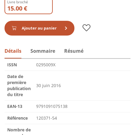
Livre broché
15.00 €
Ajouter au panier
Détails
Sommaire
Résumé
ISSN
0295009X
Date de
première
30 juin 2016
publication
du titre
EAN-13
9791091075138
Référence
120371-54
Nombre de