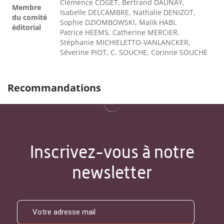
Clémence COGET, Bertrand DAUNAY,
Membre
Isabelle DELCAMBRE, Nathalie DENIZOT,
du comité
Sophie DZIOMBOWSKI, Malik HABI,
éditorial
Patrice HEEMS, Catherine MERCIER,
Stéphanie MICHIELETTO-VANLANCKER,
Séverine PIOT, C. SOUCHE, Corinne SOUCHE
Recommandations
Inscrivez-vous à notre
newsletter