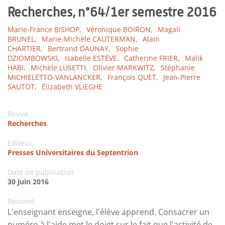
Recherches, n°64/1er semestre 2016
Marie-France BISHOP,
Véronique BOIRON,
Magali
BRUNEL,
Marie-Michèle CAUTERMAN,
Alain
CHARTIER,
Bertrand DAUNAY,
Sophie
DZIOMBOWSKI,
Isabelle ESTÈVE,
Catherine FRIER,
Malik
HABI,
Michèle LUSETTI,
Olivier MARKWITZ,
Stéphanie
MICHIELETTO-VANLANCKER,
François QUET,
Jean-Pierre
SAUTOT,
Élizabeth VLIEGHE
Revue
Recherches
Editeur
Presses Universitaires du Septentrion
Date de publication
30 juin 2016
Résumé
L'enseignant enseigne, l'élève apprend. Consacrer un
numéro à l'aide met le doigt sur le fait que l'activité de