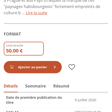
à Prague et aux Pays tchèques la marque de ces
"paysages habsbourgeois" fortement empreints de
culture b ...
Lire la suite
FORMAT
Livre broché
50.00 €
Ajouter au panier
Détails
Sommaire
Résumé
Date de première publication du
9 juillet 2020
titre