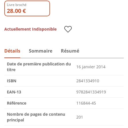
Livre broché
28.00 €
Actuellement Indisponible
Détails
Sommaire
Résumé
Date de première publication du
16 janvier 2014
titre
ISBN
2841334910
EAN-13
9782841334919
Référence
116844-45
Nombre de pages de contenu
201
principal