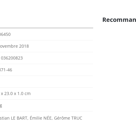
Recomman
36450
novembre 2018
1036200823
871-46
 x 23.0 x 1.0 cm
g
stian LE BART, Émilie NÉE, Gérôme TRUC