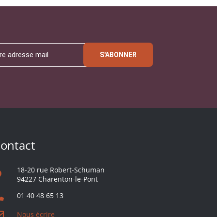
S'ABONNER
ontact
18-20 rue Robert-Schuman
94227 Charenton-le-Pont
01 40 48 65 13
Nous écrire