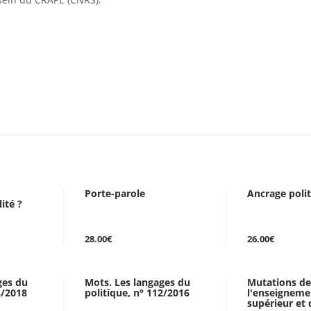
Porte-parole
Ancrage poli
ité ?
28.00€
26.00€
ges du
Mots. Les langages du
Mutations de
8/2018
politique, n° 112/2016
l'enseigneme
supérieur et d