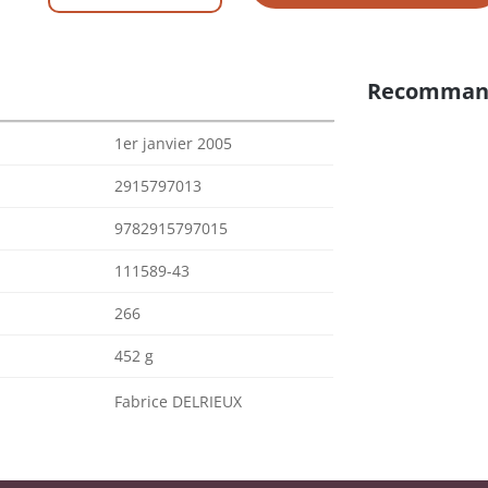
Recomman
1er janvier 2005
2915797013
9782915797015
111589-43
266
452 g
Fabrice DELRIEUX