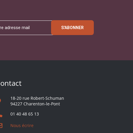
S'ABONNER
ontact
18-20 rue Robert-Schuman
94227 Charenton-le-Pont
01 40 48 65 13
Nous écrire