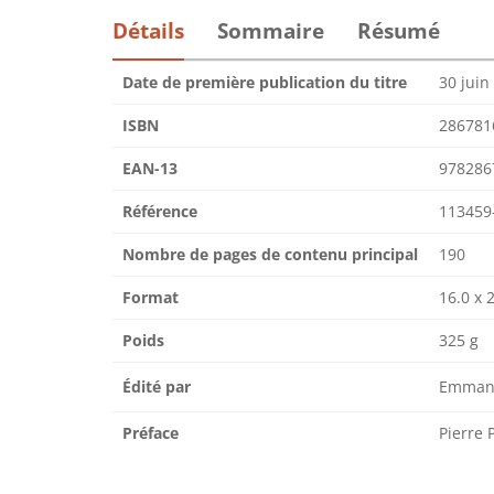
Détails
Sommaire
Résumé
Date de première publication du titre
30 juin
ISBN
286781
EAN-13
978286
Référence
113459
Nombre de pages de contenu principal
190
Format
16.0 x 
Poids
325 g
Édité par
Emmanu
Préface
Pierre