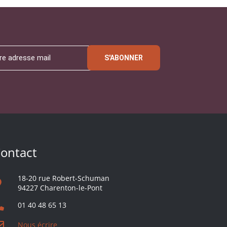
S'ABONNER
ontact
18-20 rue Robert-Schuman
94227 Charenton-le-Pont
01 40 48 65 13
Nous écrire