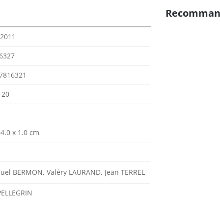
Recomman
 2011
6327
7816321
-20
24.0 x 1.0 cm
el BERMON, Valéry LAURAND, Jean TERREL
 PELLEGRIN