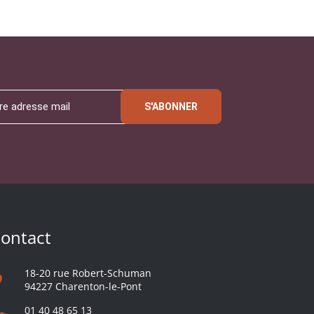
S'ABONNER
ontact
18-20 rue Robert-Schuman
94227 Charenton-le-Pont
01 40 48 65 13