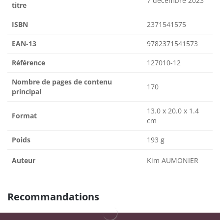
7 décembre 2023
titre
ISBN
2371541575
EAN-13
9782371541573
Référence
127010-12
Nombre de pages de contenu
170
principal
13.0 x 20.0 x 1.4
Format
cm
Poids
193 g
Auteur
Kim AUMONIER
Recommandations